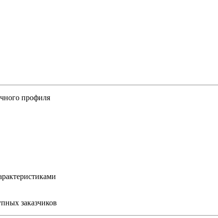
ичного профиля
арактеристиками
упных заказчиков