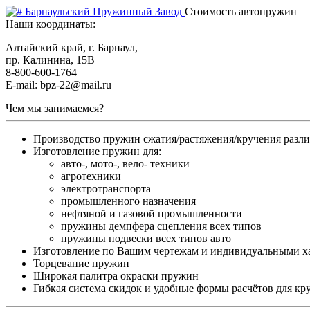
Барнаульский Пружинный Завод
Стоимость автопружин
Наши координаты:
Алтайский край, г. Барнаул,
пр. Калинина, 15В
8-800-600-1764
E-mail: bpz-22@mail.ru
Чем мы занимаемся?
Производство пружин сжатия/растяжения/кручения разл
Изготовление пружин для:
авто-, мото-, вело- техники
агротехники
электротранспорта
промышленного назначения
нефтяной и газовой промышленности
пружины демпфера сцепления всех типов
пружины подвески всех типов авто
Изготовление по Вашим чертежам и индивидуальными х
Торцевание пружин
Широкая палитра окраски пружин
Гибкая система скидок и удобные формы расчётов для кр