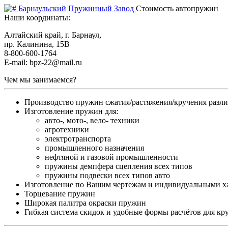
Барнаульский Пружинный Завод
Стоимость автопружин
Наши координаты:
Алтайский край, г. Барнаул,
пр. Калинина, 15В
8-800-600-1764
E-mail: bpz-22@mail.ru
Чем мы занимаемся?
Производство пружин сжатия/растяжения/кручения разл
Изготовление пружин для:
авто-, мото-, вело- техники
агротехники
электротранспорта
промышленного назначения
нефтяной и газовой промышленности
пружины демпфера сцепления всех типов
пружины подвески всех типов авто
Изготовление по Вашим чертежам и индивидуальными х
Торцевание пружин
Широкая палитра окраски пружин
Гибкая система скидок и удобные формы расчётов для кр