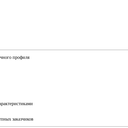
ичного профиля
арактеристиками
упных заказчиков