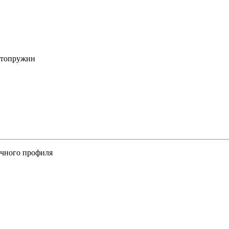
втопружин
ичного профиля