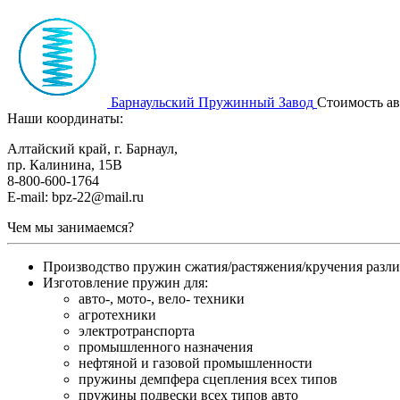
Барнаульский Пружинный Завод
Стоимость а
Наши координаты:
Алтайский край, г. Барнаул,
пр. Калинина, 15В
8-800-600-1764
E-mail: bpz-22@mail.ru
Чем мы занимаемся?
Производство пружин сжатия/растяжения/кручения разл
Изготовление пружин для:
авто-, мото-, вело- техники
агротехники
электротранспорта
промышленного назначения
нефтяной и газовой промышленности
пружины демпфера сцепления всех типов
пружины подвески всех типов авто