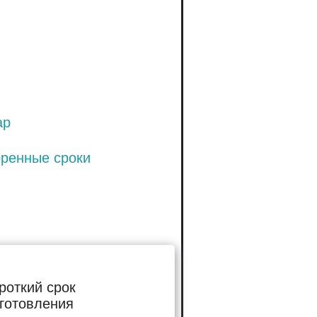
ар
оренные сроки
роткий срок
готовления