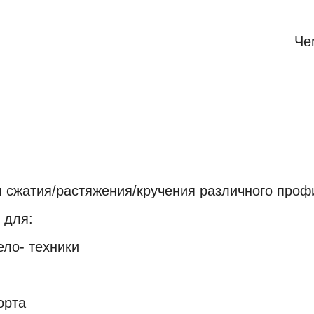
Че
СТОИМОСТЬ АВТОПРУЖИН
 сжатия/растяжения/кручения различного проф
 для:
вело- техники
орта