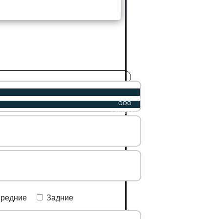
ООО
«Эспрингс»
| 2014-2020
редние
Задние