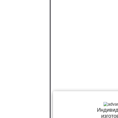
Индивид
изгото