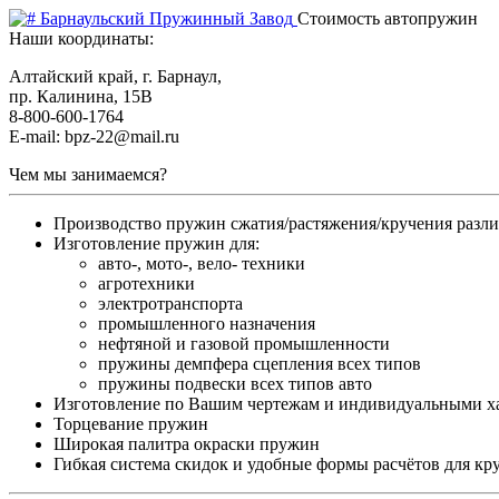
Барнаульский Пружинный Завод
Стоимость автопружин
Наши координаты:
Алтайский край, г. Барнаул,
пр. Калинина, 15В
8-800-600-1764
E-mail: bpz-22@mail.ru
Чем мы занимаемся?
Производство пружин сжатия/растяжения/кручения разл
Изготовление пружин для:
авто-, мото-, вело- техники
агротехники
электротранспорта
промышленного назначения
нефтяной и газовой промышленности
пружины демпфера сцепления всех типов
пружины подвески всех типов авто
Изготовление по Вашим чертежам и индивидуальными х
Торцевание пружин
Широкая палитра окраски пружин
Гибкая система скидок и удобные формы расчётов для кр