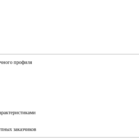
ичного профиля
арактеристиками
упных заказчиков