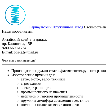
Барнаульский Пружинный Завод
Стоимость а
Наши координаты:
Алтайский край, г. Барнаул,
пр. Калинина, 15В
8-800-600-1764
E-mail: bpz-22@mail.ru
Чем мы занимаемся?
Производство пружин сжатия/растяжения/кручения разл
Изготовление пружин для:
авто-, мото-, вело- техники
агротехники
электротранспорта
промышленного назначения
нефтяной и газовой промышленности
пружины демпфера сцепления всех типов
пружины подвески всех типов авто