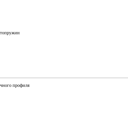
втопружин
ичного профиля