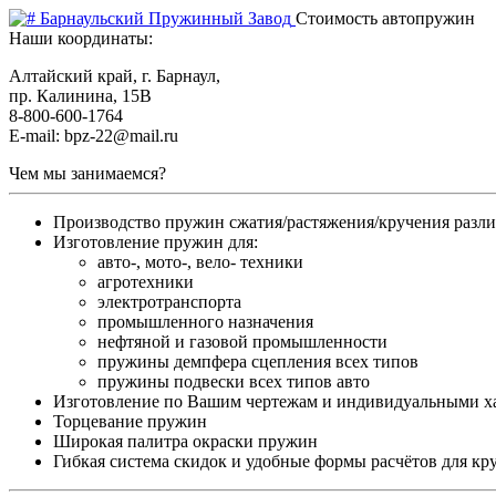
Барнаульский Пружинный Завод
Стоимость автопружин
Наши координаты:
Алтайский край, г. Барнаул,
пр. Калинина, 15В
8-800-600-1764
E-mail: bpz-22@mail.ru
Чем мы занимаемся?
Производство пружин сжатия/растяжения/кручения разл
Изготовление пружин для:
авто-, мото-, вело- техники
агротехники
электротранспорта
промышленного назначения
нефтяной и газовой промышленности
пружины демпфера сцепления всех типов
пружины подвески всех типов авто
Изготовление по Вашим чертежам и индивидуальными х
Торцевание пружин
Широкая палитра окраски пружин
Гибкая система скидок и удобные формы расчётов для кр