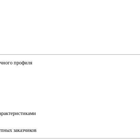
ичного профиля
арактеристиками
упных заказчиков