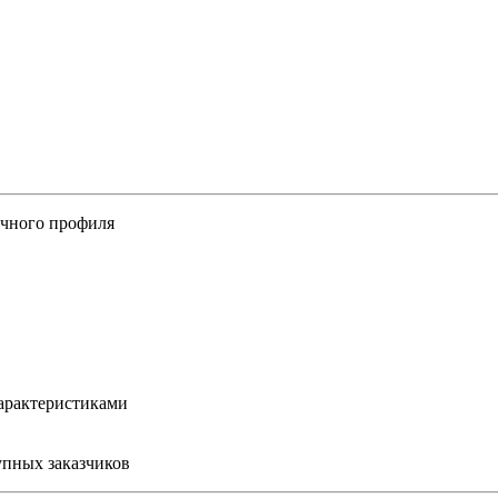
ичного профиля
арактеристиками
упных заказчиков