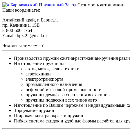
Барнаульский Пружинный Завод
Стоимость автопружин
Наши координаты:
Алтайский край, г. Барнаул,
пр. Калинина, 15В
8-800-600-1764
E-mail: bpz-22@mail.ru
Чем мы занимаемся?
Производство пружин сжатия/растяжения/кручения разл
Изготовление пружин для:
авто-, мото-, вело- техники
агротехники
электротранспорта
промышленного назначения
нефтяной и газовой промышленности
пружины демпфера сцепления всех типов
пружины подвески всех типов авто
Изготовление по Вашим чертежам и индивидуальными х
Торцевание пружин
Широкая палитра окраски пружин
Гибкая система скидок и удобные формы расчётов для кр